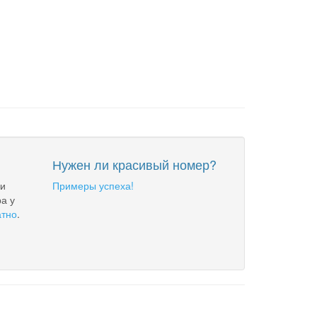
Нужен ли красивый номер?
 и
Примеры успеха!
а у
атно
.