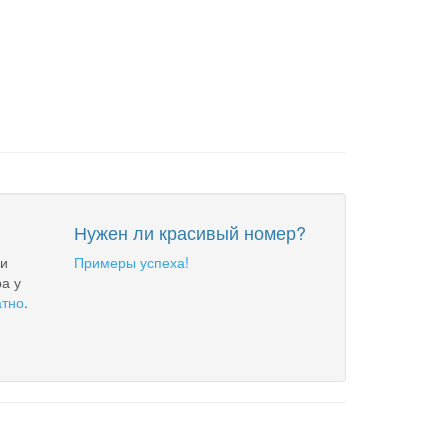
Нужен ли красивый номер?
 и
Примеры успеха!
а у
атно
.