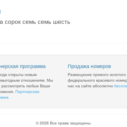
я
а сорок семь семь шесть
нерская программа
Продажа номеров
егда открыты новым
Размещение прямого золотого
овыгодным отношениям. Мы
федерального красивого номер
ы рассмотреть любые Ваши
нас на сайте абсолютно
беспл
ожения.
Партнерская
амма
© 2026 Все права защищены.