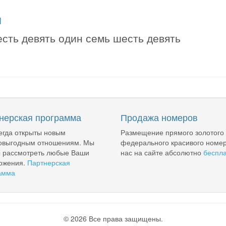
я
есть девять один семь шесть девять
нерская программа
Продажа номеров
егда открыты новым
Размещение прямого золотого
овыгодным отношениям. Мы
федерального красивого номер
ы рассмотреть любые Ваши
нас на сайте абсолютно
беспл
ожения.
Партнерская
амма
© 2026 Все права защищены.