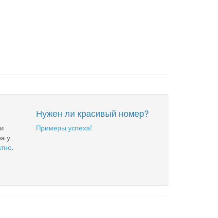
Нужен ли красивый номер?
 и
Примеры успеха!
а у
атно
.