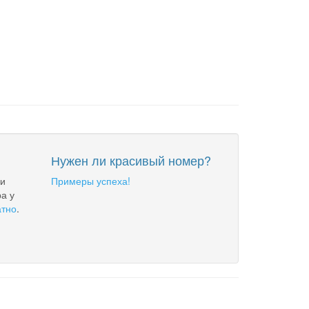
Нужен ли красивый номер?
 и
Примеры успеха!
а у
атно
.