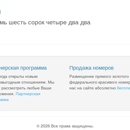
я
мь шесть сорок четыре два два
нерская программа
Продажа номеров
егда открыты новым
Размещение прямого золотого
овыгодным отношениям. Мы
федерального красивого номер
ы рассмотреть любые Ваши
нас на сайте абсолютно
беспл
ожения.
Партнерская
амма
© 2026 Все права защищены.