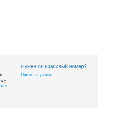
Нужен ли красивый номер?
 и
Примеры успеха!
а у
атно
.