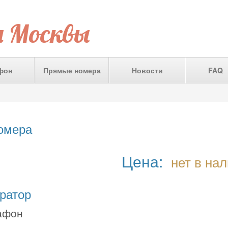
а Москвы
фон
Прямые номера
Новости
FAQ
номера
Цена:
нет в на
ратор
афон