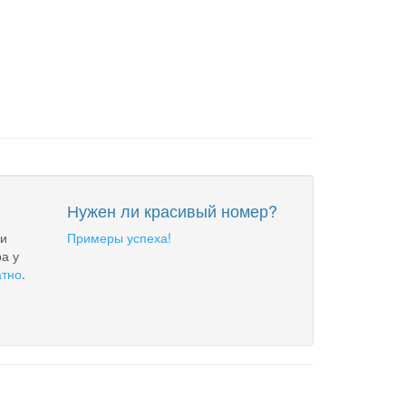
Нужен ли красивый номер?
 и
Примеры успеха!
а у
атно
.