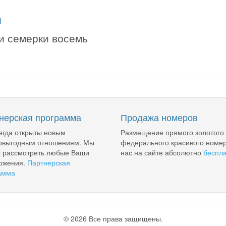
я
ри семерки восемь
нерская программа
Продажа номеров
егда открыты новым
Размещение прямого золотого
овыгодным отношениям. Мы
федерального красивого номер
ы рассмотреть любые Ваши
нас на сайте абсолютно
беспл
ожения.
Партнерская
амма
© 2026 Все права защищены.