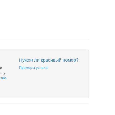
Нужен ли красивый номер?
 и
Примеры успеха!
а у
атно
.