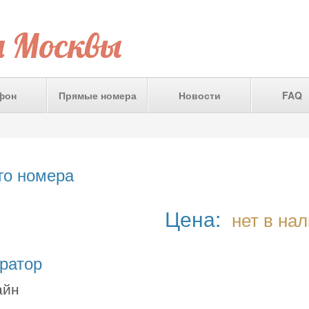
а Москвы
фон
Прямые номера
Новости
FAQ
го номера
Цена:
нет в на
ратор
айн