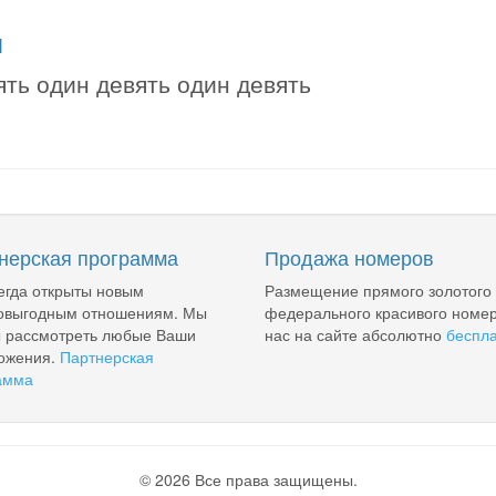
я
ять один девять один девять
нерская программа
Продажа номеров
егда открыты новым
Размещение прямого золотого
овыгодным отношениям. Мы
федерального красивого номер
ы рассмотреть любые Ваши
нас на сайте абсолютно
беспл
ожения.
Партнерская
амма
© 2026 Все права защищены.