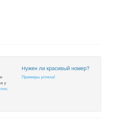
Нужен ли красивый номер?
 и
Примеры успеха!
а у
атно
.