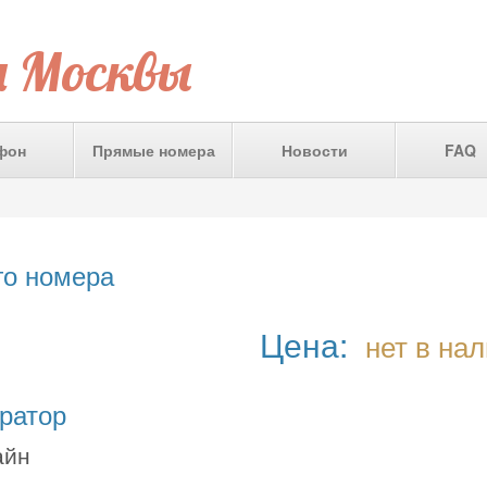
а Москвы
фон
Прямые номера
Новости
FAQ
го номера
Цена:
нет в на
ратор
айн