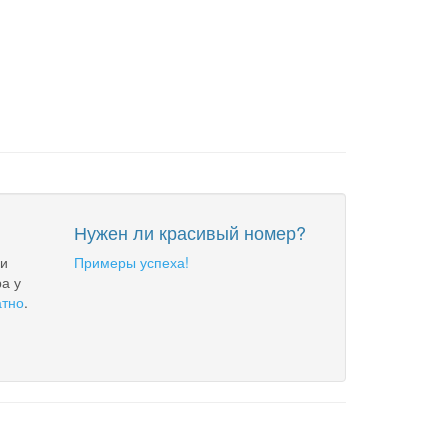
Нужен ли красивый номер?
 и
Примеры успеха!
а у
атно
.