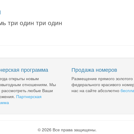
я
мь три один три один
нерская программа
Продажа номеров
егда открыты новым
Размещение прямого золотого
овыгодным отношениям. Мы
федерального красивого номер
ы рассмотреть любые Ваши
нас на сайте абсолютно
беспл
ожения.
Партнерская
амма
© 2026 Все права защищены.