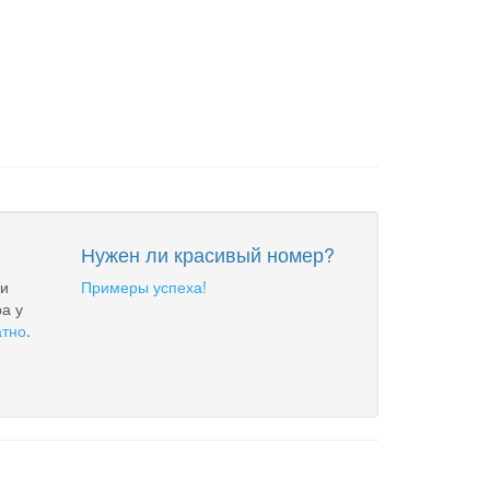
Нужен ли красивый номер?
 и
Примеры успеха!
а у
атно
.