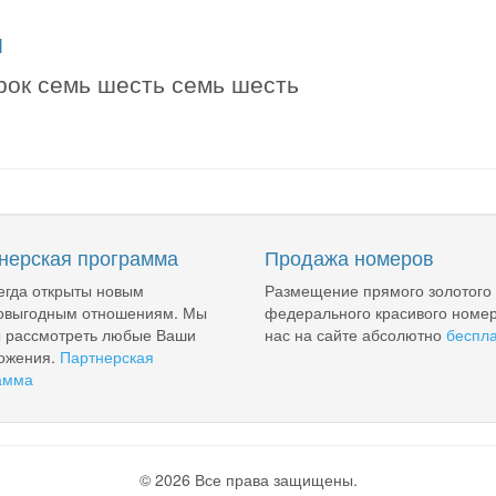
я
рок семь шесть семь шесть
нерская программа
Продажа номеров
егда открыты новым
Размещение прямого золотого
овыгодным отношениям. Мы
федерального красивого номер
ы рассмотреть любые Ваши
нас на сайте абсолютно
беспл
ожения.
Партнерская
амма
© 2026 Все права защищены.