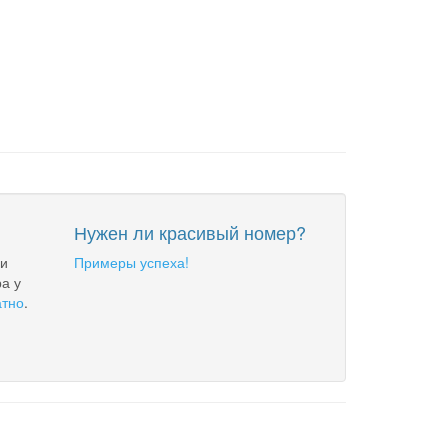
Нужен ли красивый номер?
 и
Примеры успеха!
а у
атно
.