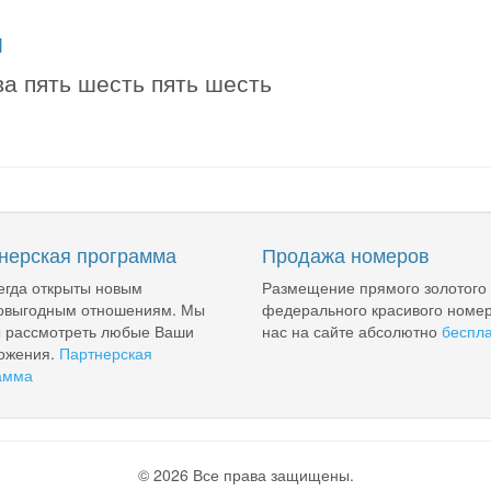
я
ва пять шесть пять шесть
нерская программа
Продажа номеров
егда открыты новым
Размещение прямого золотого
овыгодным отношениям. Мы
федерального красивого номер
ы рассмотреть любые Ваши
нас на сайте абсолютно
беспл
ожения.
Партнерская
амма
© 2026 Все права защищены.