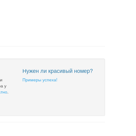
Нужен ли красивый номер?
 и
Примеры успеха!
а у
атно
.