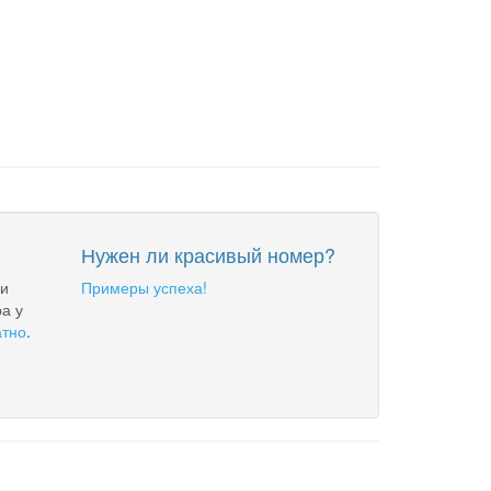
Нужен ли красивый номер?
 и
Примеры успеха!
а у
атно
.