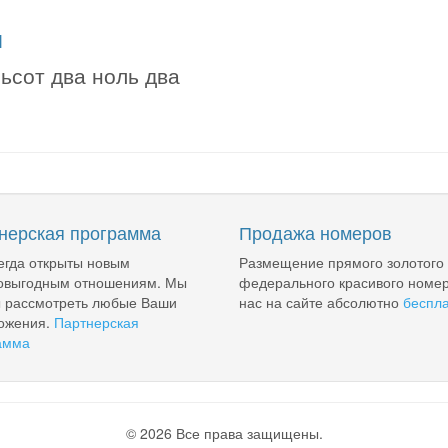
я
ьсот два ноль два
нерская программа
Продажа номеров
егда открыты новым
Размещение прямого золотого
овыгодным отношениям. Мы
федерального красивого номер
ы рассмотреть любые Ваши
нас на сайте абсолютно
беспл
ожения.
Партнерская
амма
© 2026 Все права защищены.