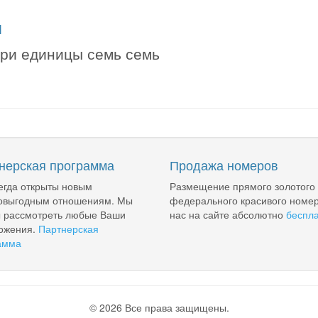
я
три единицы семь семь
нерская программа
Продажа номеров
егда открыты новым
Размещение прямого золотого
овыгодным отношениям. Мы
федерального красивого номер
ы рассмотреть любые Ваши
нас на сайте абсолютно
беспл
ожения.
Партнерская
амма
© 2026 Все права защищены.