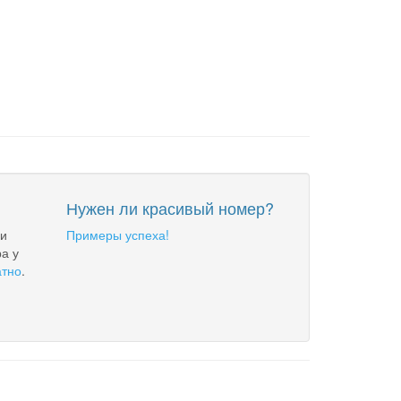
Нужен ли красивый номер?
 и
Примеры успеха!
а у
атно
.