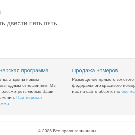
я
ь двести пять пять
нерская программа
Продажа номеров
егда открыты новым
Размещение прямого золотого
овыгодным отношениям. Мы
федерального красивого номер
ы рассмотреть любые Ваши
нас на сайте абсолютно
беспл
ожения.
Партнерская
амма
© 2026 Все права защищены.