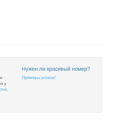
Нужен ли красивый номер?
 и
Примеры успеха!
а у
атно
.