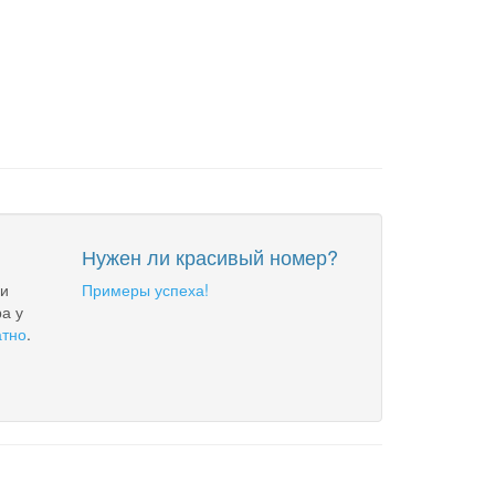
Нужен ли красивый номер?
 и
Примеры успеха!
а у
атно
.