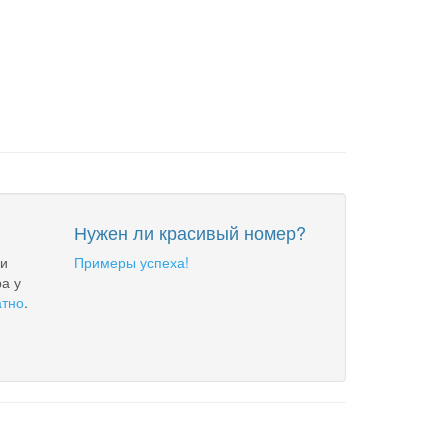
Нужен ли красивый номер?
 и
Примеры успеха!
а у
атно
.