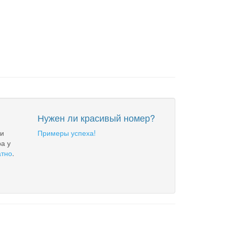
Нужен ли красивый номер?
 и
Примеры успеха!
а у
атно
.