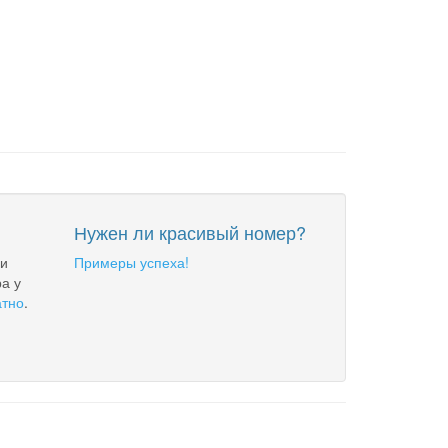
Нужен ли красивый номер?
 и
Примеры успеха!
а у
атно
.