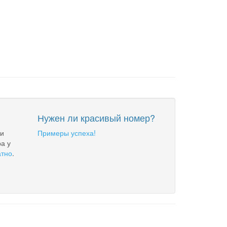
Нужен ли красивый номер?
 и
Примеры успеха!
а у
атно
.