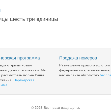
я
ницы шесть три единицы
нерская программа
Продажа номеров
егда открыты новым
Размещение прямого золотого
овыгодным отношениям. Мы
федерального красивого номер
ы рассмотреть любые Ваши
нас на сайте абсолютно
беспл
ожения.
Партнерская
амма
© 2026 Все права защищены.