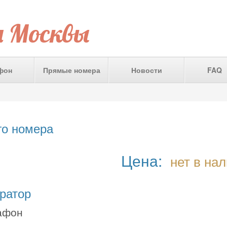
а Москвы
фон
Прямые номера
Новости
FAQ
го номера
Цена:
нет в на
ратор
афон