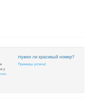
Нужен ли красивый номер?
 и
Примеры успеха!
а у
атно
.