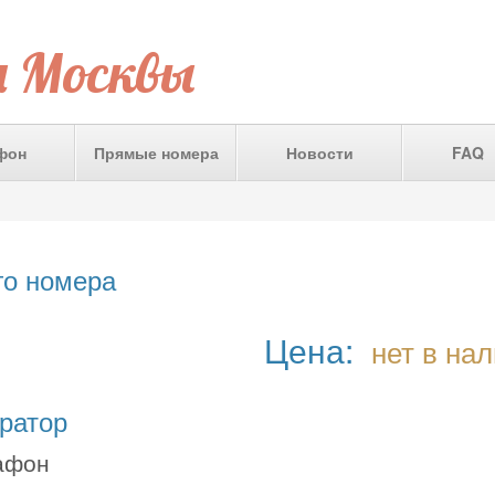
а Москвы
фон
Прямые номера
Новости
FAQ
го номера
Цена:
нет в на
ратор
афон