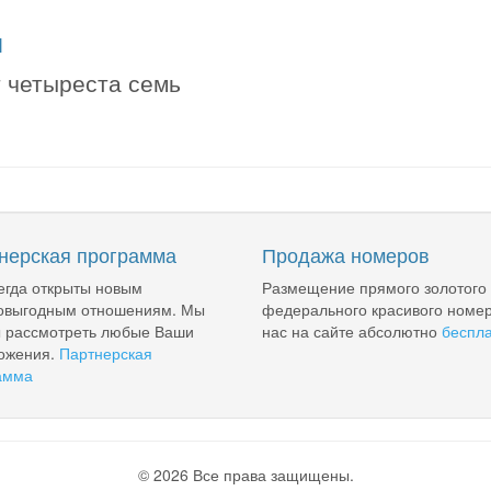
я
т четыреста семь
нерская программа
Продажа номеров
егда открыты новым
Размещение прямого золотого
овыгодным отношениям. Мы
федерального красивого номер
ы рассмотреть любые Ваши
нас на сайте абсолютно
беспл
ожения.
Партнерская
амма
© 2026 Все права защищены.