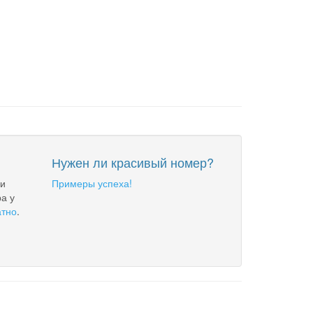
Нужен ли красивый номер?
 и
Примеры успеха!
а у
атно
.