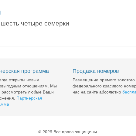
я
а шесть четыре семерки
нерская программа
Продажа номеров
егда открыты новым
Размещение прямого золотого
овыгодным отношениям. Мы
федерального красивого номер
ы рассмотреть любые Ваши
нас на сайте абсолютно
беспл
ожения.
Партнерская
амма
© 2026 Все права защищены.