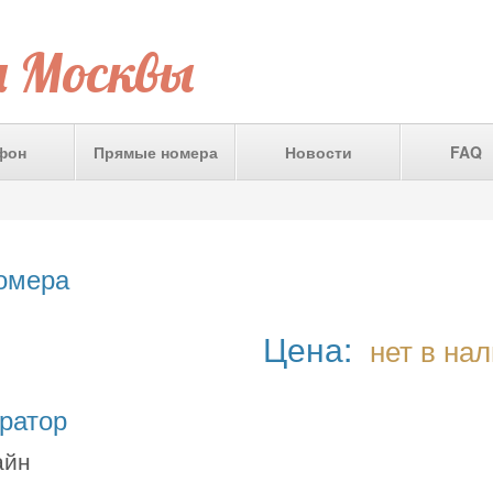
а Москвы
фон
Прямые номера
Новости
FAQ
номера
Цена:
нет в на
ратор
айн