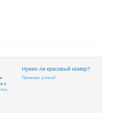
Нужен ли красивый номер?
 и
Примеры успеха!
а у
атно
.