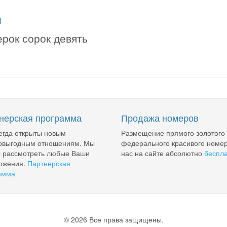
я
ерок сорок девять
нерская программа
Продажа номеров
егда открыты новым
Размещение прямого золотого
овыгодным отношениям. Мы
федерального красивого номер
ы рассмотреть любые Ваши
нас на сайте абсолютно
беспл
ожения.
Партнерская
амма
© 2026 Все права защищены.