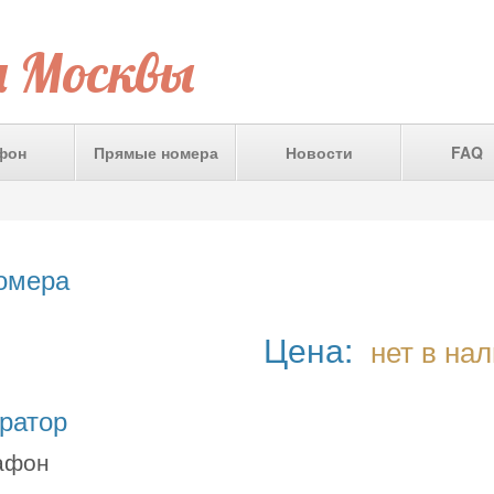
а Москвы
фон
Прямые номера
Новости
FAQ
номера
Цена:
нет в на
ратор
афон