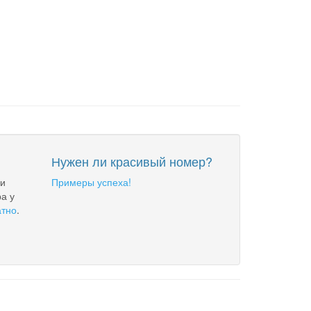
Нужен ли красивый номер?
 и
Примеры успеха!
а у
атно
.