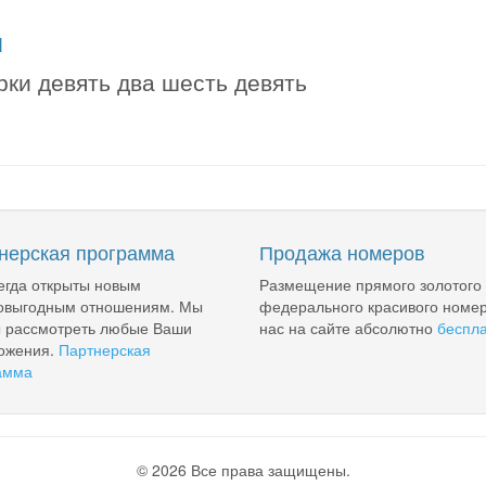
я
рки девять два шесть девять
нерская программа
Продажа номеров
егда открыты новым
Размещение прямого золотого
овыгодным отношениям. Мы
федерального красивого номер
ы рассмотреть любые Ваши
нас на сайте абсолютно
беспл
ожения.
Партнерская
амма
© 2026 Все права защищены.