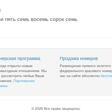
я
ри пять семь восемь сорок семь
нерская программа
Продажа номеров
егда открыты новым
Размещение прямого золотого
овыгодным отношениям. Мы
федерального красивого номер
ы рассмотреть любые Ваши
нас на сайте абсолютно
беспл
ожения.
Партнерская
амма
© 2026 Все права защищены.