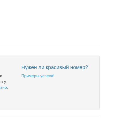
Нужен ли красивый номер?
 и
Примеры успеха!
а у
атно
.