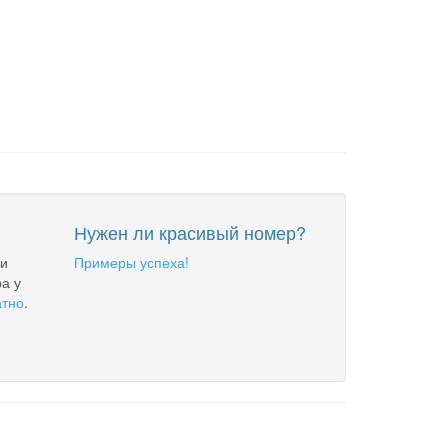
Нужен ли красивый номер?
 и
Примеры успеха!
а у
атно
.