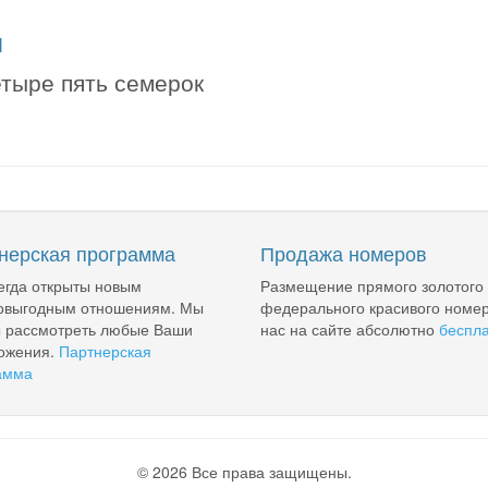
я
етыре пять семерок
нерская программа
Продажа номеров
егда открыты новым
Размещение прямого золотого
овыгодным отношениям. Мы
федерального красивого номер
ы рассмотреть любые Ваши
нас на сайте абсолютно
беспл
ожения.
Партнерская
амма
© 2026 Все права защищены.