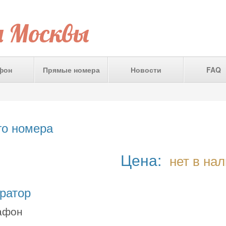
а Москвы
фон
Прямые номера
Новости
FAQ
го номера
Цена:
нет в на
ратор
афон