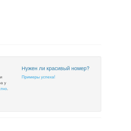
Нужен ли красивый номер?
 и
Примеры успеха!
а у
атно
.