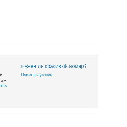
Нужен ли красивый номер?
 и
Примеры успеха!
а у
атно
.