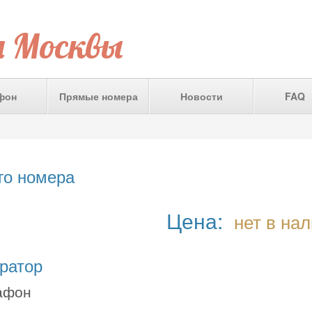
а Москвы
фон
Прямые номера
Новости
FAQ
го номера
Цена:
нет в на
ратор
афон