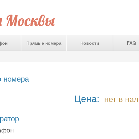
а Москвы
фон
Прямые номера
Новости
FAQ
о номера
Цена:
нет в на
ратор
афон