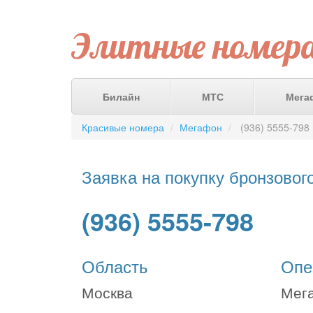
Элитные номер
Билайн
МТС
Мега
Красивые номера
Мегафон
(936) 5555-798
Заявка на покупку бронзовог
(936) 5555-798
Область
Опе
Москва
Мег