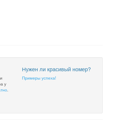
Нужен ли красивый номер?
 и
Примеры успеха!
а у
атно
.