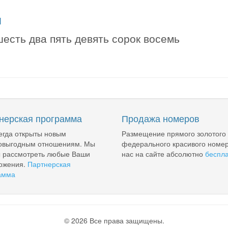
я
есть два пять девять сорок восемь
нерская программа
Продажа номеров
егда открыты новым
Размещение прямого золотого
овыгодным отношениям. Мы
федерального красивого номер
ы рассмотреть любые Ваши
нас на сайте абсолютно
беспл
ожения.
Партнерская
амма
© 2026 Все права защищены.