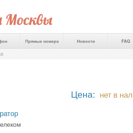
а Москвы
фон
Прямые номера
Новости
FAQ
48
Цена:
нет в на
ратор
телеком