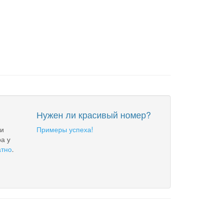
Нужен ли красивый номер?
 и
Примеры успеха!
а у
атно
.