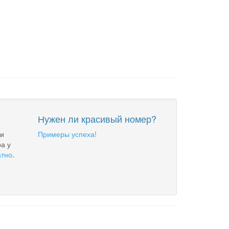
Нужен ли красивый номер?
 и
Примеры успеха!
а у
атно
.