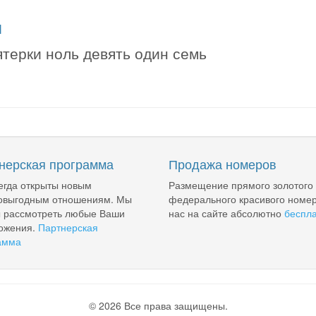
я
ятерки ноль девять один семь
нерская программа
Продажа номеров
егда открыты новым
Размещение прямого золотого
овыгодным отношениям. Мы
федерального красивого номер
ы рассмотреть любые Ваши
нас на сайте абсолютно
беспл
ожения.
Партнерская
амма
© 2026 Все права защищены.