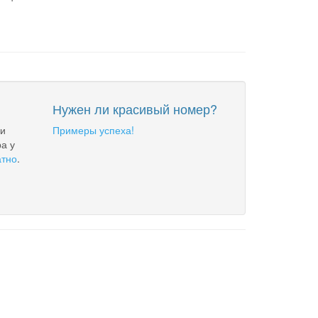
Нужен ли красивый номер?
 и
Примеры успеха!
а у
атно
.