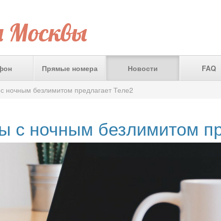
а Москвы
фон
Прямые номера
Новости
FAQ
 с ночным безлимитом предлагает Теле2
ы с ночным безлимитом п