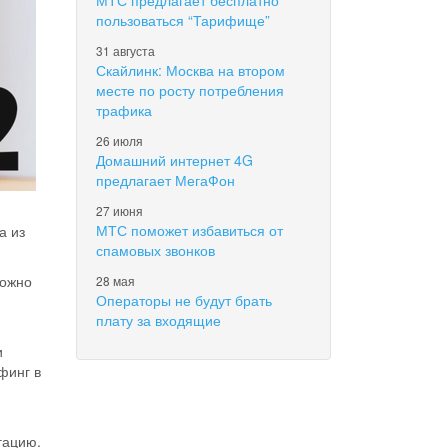
МТС предлагает бесплатно
пользоваться “Тарифище”
31 августа
Скайлинк: Москва на втором
месте по росту потребления
трафика
26 июля
Домашний интернет 4G
предлагает МегаФон
27 июня
МТС поможет избавиться от
а из
спамовых звонков
можно
28 мая
Операторы не будут брать
плату за входящие
и
финг в
гацию.