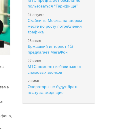
МТС предлагает бесплатно
пользоваться “Тарифище”
31 августа
Скайлинк: Москва на втором
месте по росту потребления
трафика
26 июля
Домашний интернет 4G
предлагает МегаФон
27 июня
МТС поможет избавиться от
мы.
спамовых звонков
е
28 мая
Операторы не будут брать
стеме
плату за входящие
ет-
ефона,