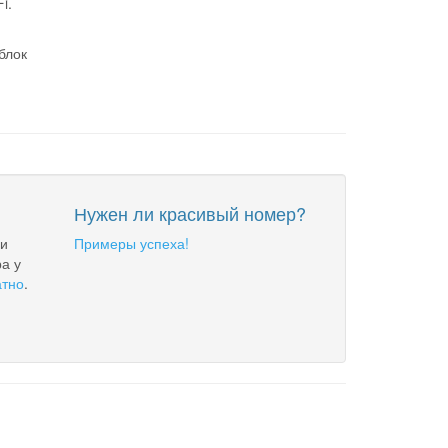
i.
блок
Нужен ли красивый номер?
 и
Примеры успеха!
а у
атно
.