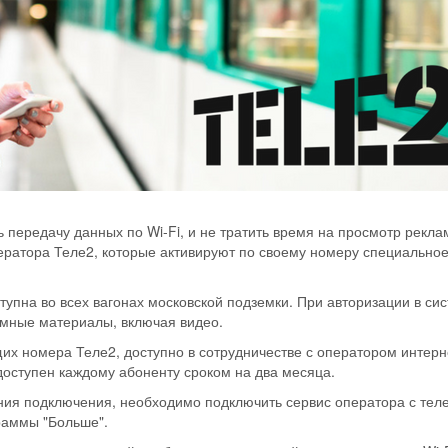
 передачу данных по Wi-Fi, и не тратить время на просмотр рекла
ератора Теле2, которые активируют по своему номеру специально
тупна во всех вагонах московской подземки. При авторизации в си
мные материалы, включая видео.
х номера Теле2, доступно в сотрудничестве с оператором интерн
доступен каждому абоненту сроком на два месяца.
ния подключения, необходимо подключить сервис оператора с тел
граммы "Больше".