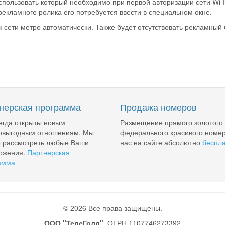
спользовать который необходимо при первой авторизации сети Wi-F
екламного ролика его потребуется ввести в специальном окне.
 сети метро автоматически. Также будет отсутствовать рекламный 
нерская программа
Продажа номеров
егда открыты новым
Размещение прямого золотого
овыгодным отношениям. Мы
федерального красивого номер
ы рассмотреть любые Ваши
нас на сайте абсолютно
беспл
ожения.
Партнерская
амма
© 2026 Все права защищены.
ООО "ТелеГолд"
, ОГРН 1107746273392