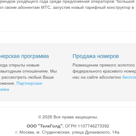
трендом уходящего года среди предложений операторов "большой
ил своим абонентам МТС, запустив новый тарифный конструктор в
нерская программа
Продажа номеров
егда открыты новым
Размещение прямого золотого
овыгодным отношениям. Мы
федерального красивого номер
ы рассмотреть любые Ваши
нас на сайте абсолютно
беспл
ожения.
Партнерская
амма
© 2026 Все права защищены.
ООО "ТелеГолд"
, ОГРН 1107746273392
г. Москва, м. Студенческая, улица Дунаевского, 14а.