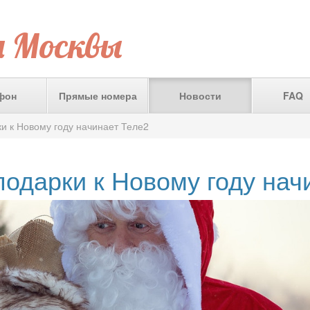
а Москвы
фон
Прямые номера
Новости
FAQ
и к Новому году начинает Теле2
подарки к Новому году нач