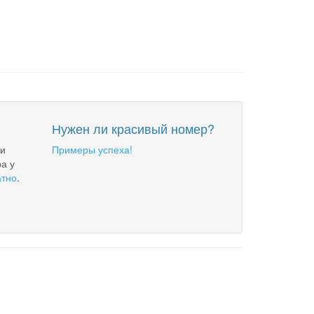
Нужен ли красивый номер?
 и
Примеры успеха!
а у
атно
.