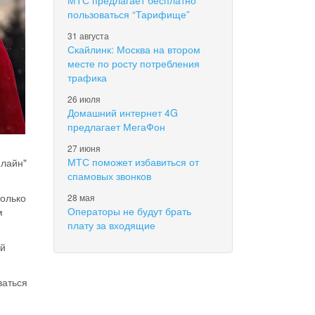
МТС предлагает бесплатно
пользоваться “Тарифище”
31 августа
Скайлинк: Москва на втором
месте по росту потребления
трафика
26 июля
Домашний интернет 4G
предлагает МегаФон
27 июня
МТС поможет избавиться от
нлайн"
спамовых звонков
только
28 мая
Операторы не будут брать
м
плату за входящие
ой
ваться